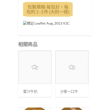
包裝規格:每包計，每
包約 2 -3 件 (大約一磅)
相關商品
蜜汁牛扒
沙爹一口牛