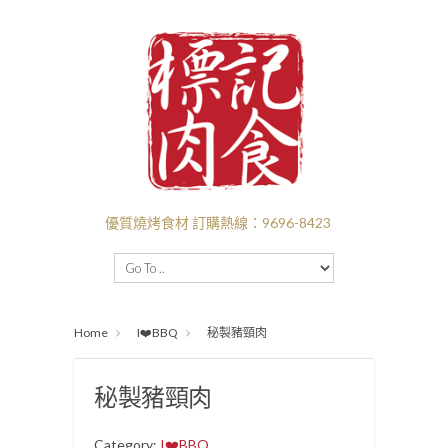
優質燒烤食材 訂購熱線：9696-8423
主頁
BBQ套餐
新口味推介
I❤️‍BBQ
Home
I❤️‍BBQ
秘製豬頸肉
I ❤️ BEEF
付款送貨
關於標記
批發
秘製豬頸肉
Category:
I❤️‍BBQ
.