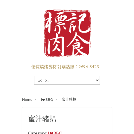
優質燒烤食材 訂購熱線：9696-8423
主頁
BBQ套餐
新口味推介
I❤️‍BBQ
Home
I❤️‍BBQ
蜜汁豬扒
I ❤️ BEEF
付款送貨
關於標記
批發
蜜汁豬扒
Category:
I❤️‍BBQ
.