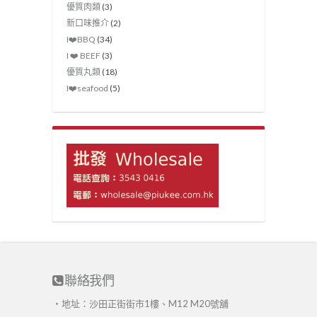
優質肉類
(3)
新口味推介
(2)
I❤️‍BBQ
(34)
I ❤️ BEEF
(3)
優質丸類
(18)
I❤️seafood
(5)
聯絡我們
・地址：沙田正街街市1樓、M12 M20號舖