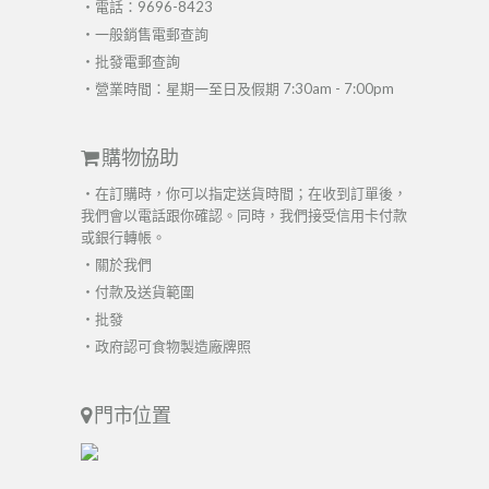
・電話：9696-8423
・
一般銷售電郵查詢
・
批發電郵查詢
・營業時間：星期一至日及假期 7:30am - 7:00pm
購物協助
・在訂購時，你可以指定送貨時間；在收到訂單後，
我們會以電話跟你確認。同時，我們接受信用卡付款
或銀行轉帳。
・
關於我們
・
付款及送貨範圍
・
批發
・
政府認可食物製造廠牌照
門市位置