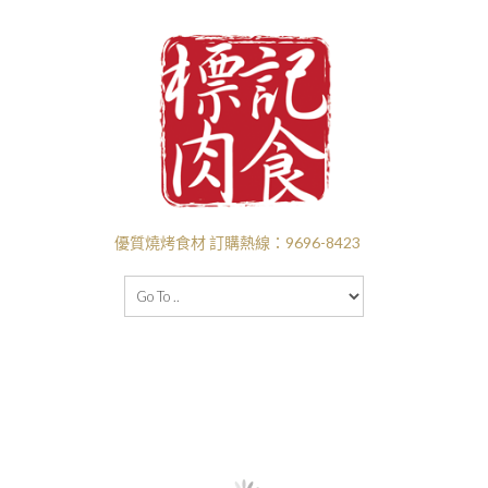
優質燒烤食材 訂購熱線：9696-8423
主頁
BBQ套餐
新口味推介
I❤️‍BBQ
I ❤️ BEEF
付款送貨
關於標記
批發