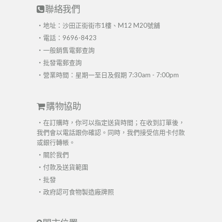
聯絡我們
・地址：沙田正街街市1樓、M12 M20號舖
・電話：9696-8423
・
一般銷售電郵查詢
・
批發電郵查詢
・營業時間：星期一至日及假期 7:30am - 7:00pm
購物協助
・在訂購時，你可以指定送貨時間；在收到訂單後，
我們會以電話跟你確認。同時，我們接受信用卡付款
或銀行轉帳。
・
關於我們
・
付款及送貨範圍
・
批發
・
政府認可食物製造廠牌照