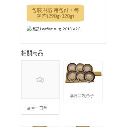
包裝規格:每包計，每
包約(290g-320g)
相關商品
澳洲半殼帶子
香草一口羊