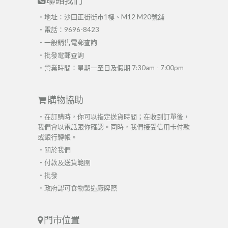
聯絡我們
・地址：沙田正街街市1樓、M12 M20號舖
・電話：9696-8423
・
一般銷售電郵查詢
・
批發電郵查詢
・營業時間：星期一至日及假期 7:30am - 7:00pm
購物協助
・在訂購時，你可以指定送貨時間；在收到訂單後，
我們會以電話跟你確認。同時，我們接受信用卡付款
或銀行轉帳。
・
關於我們
・
付款及送貨範圍
・
批發
・
政府認可食物製造廠牌照
門市位置