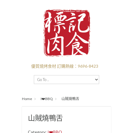
優質燒烤食材 訂購熱線：9696-8423
主頁
BBQ套餐
新口味推介
I❤️‍BBQ
Home
I❤️‍BBQ
山賊燒鴨舌
I ❤️ BEEF
付款送貨
關於標記
批發
山賊燒鴨舌
Category:
I❤️‍BBQ
.