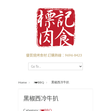
優質燒烤食材 訂購熱線：9696-8423
主頁
BBQ套餐
新口味推介
I❤️‍BBQ
Home
I❤️‍BBQ
黑椒西冷牛扒
I ❤️ BEEF
付款送貨
關於標記
批發
黑椒西冷牛扒
Category:
I❤️‍BBQ
.