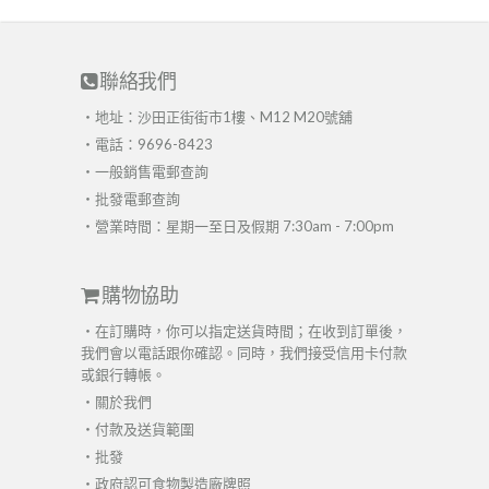
聯絡我們
・地址：沙田正街街市1樓、M12 M20號舖
・電話：9696-8423
・
一般銷售電郵查詢
・
批發電郵查詢
・營業時間：星期一至日及假期 7:30am - 7:00pm
購物協助
・在訂購時，你可以指定送貨時間；在收到訂單後，
我們會以電話跟你確認。同時，我們接受信用卡付款
或銀行轉帳。
・
關於我們
・
付款及送貨範圍
・
批發
・
政府認可食物製造廠牌照