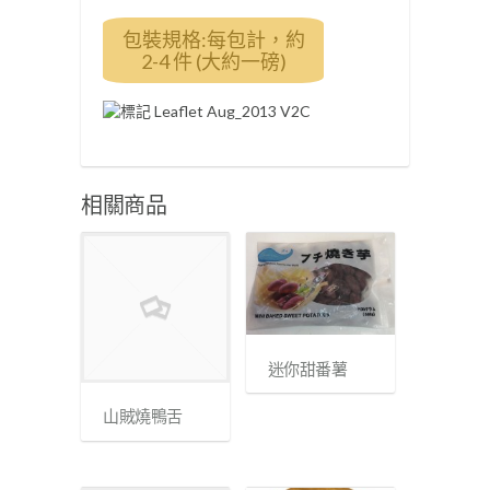
包裝規格:每包計，約
2-4 件 (大約一磅)
相關商品
迷你甜番薯
山賊燒鴨舌