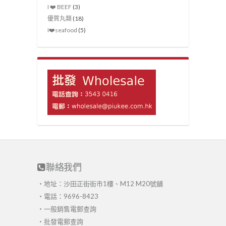
I ❤️ BEEF
(3)
優質丸類
(18)
I❤️seafood
(5)
聯絡我們
・地址：沙田正街街市1樓、M12 M20號舖
・電話：9696-8423
・
一般銷售電郵查詢
・
批發電郵查詢