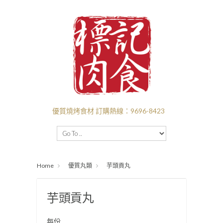
優質燒烤食材 訂購熱線：9696-8423
主頁
BBQ套餐
新口味推介
I❤️‍BBQ
Home
優質丸類
芋頭貢丸
I ❤️ BEEF
付款送貨
關於標記
批發
芋頭貢丸
每份