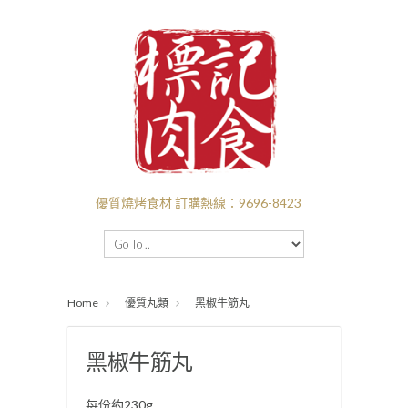
優質燒烤食材 訂購熱線：9696-8423
主頁
BBQ套餐
新口味推介
I❤️‍BBQ
Home
優質丸類
黑椒牛筋丸
I ❤️ BEEF
付款送貨
關於標記
批發
黑椒牛筋丸
每份約230g