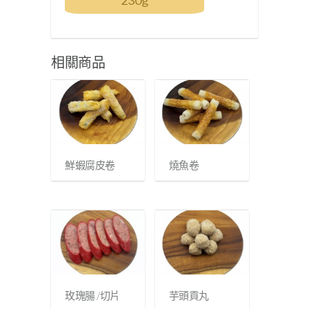
230g
相關商品
鮮蝦腐皮卷
燒魚卷
玫瑰腸 /切片
芋頭貢丸