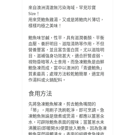
來自澳洲清澈無污染海域，罕見珍寶
Size！
用來煲鮑魚雞湯，又或是將鮑肉片薄切，
樣樣均極之美味！
鮑魚味甘鹹，性平，具有滋潤養顏、平衡
血壓、養肝明目、滋陰清熱等作用，不但
營養豐富，並且富含蛋白質，尤以滋陰明
目、滋補強身功效甚大，適合肝腎虛弱、
視物昏暗等人士食用。而急凍鮑魚是由鮮
鮑急凍而成，當中以澳洲的「青邊鮑魚」
質素最高；處理方法較乾鮑簡單，適宜用
作湯料或火鍋配料。
食用方法
先將急凍鮑魚解凍，剪去鮑魚嘴間的
「蒂」，用刷子洗刷乾淨，即可烹調。急
凍鮑魚無論是燉煮或煲湯，都應以薑蔥汆
水，可辟除鮑魚表面的腥味；當薑蔥水未
沸騰前(即暖開水)便要放入鮑魚，因為急凍
鮑魚突然接觸沸水，表面的組織會急速收