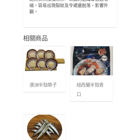
縮，容易出現裂紋及令裙邊脫落，影響外
觀。
相關商品
澳洲半殼帶子
紐西蘭半殼青
口