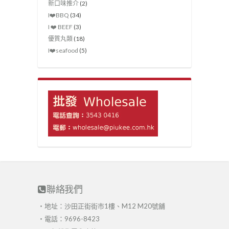
新口味推介
(2)
I❤️‍BBQ
(34)
I ❤️ BEEF
(3)
優質丸類
(18)
I❤️seafood
(5)
聯絡我們
・地址：沙田正街街市1樓、M12 M20號舖
・電話：9696-8423