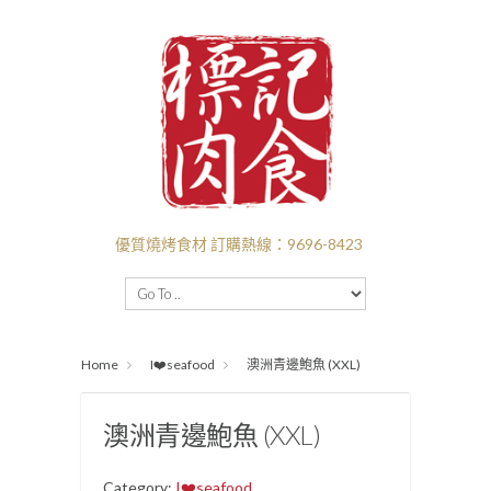
優質燒烤食材 訂購熱線：9696-8423
主頁
BBQ套餐
新口味推介
I❤️‍BBQ
Home
I❤️seafood
澳洲青邊鮑魚 (XXL)
I ❤️ BEEF
付款送貨
關於標記
批發
澳洲青邊鮑魚 (XXL)
Category:
I❤️seafood
.