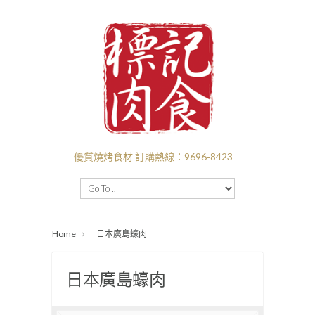
優質燒烤食材 訂購熱線：9696-8423
主頁
BBQ套餐
新口味推介
I❤️‍BBQ
Home
日本廣島蠔肉
I ❤️ BEEF
付款送貨
關於標記
批發
日本廣島蠔肉