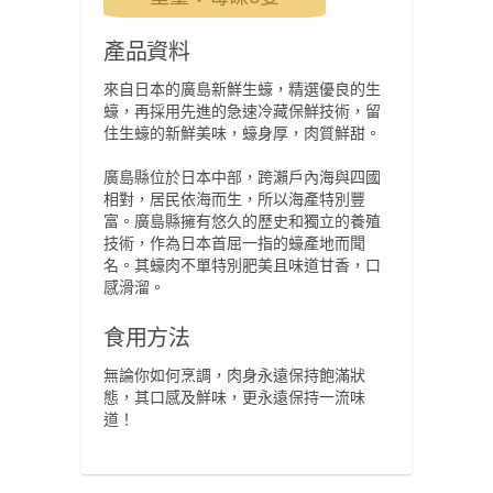
產品資料
來自日本的廣島新鮮生蠔，精選優良的生
蠔，再採用先進的急速冷藏保鮮技術，留
住生蠔的新鮮美味，蠔身厚，肉質鮮甜。
廣島縣位於日本中部，跨瀨戶內海與四國
相對，居民依海而生，所以海產特別豐
富。廣島縣擁有悠久的歷史和獨立的養殖
技術，作為日本首屈一指的蠔產地而聞
名。其蠔肉不單特別肥美且味道甘香，口
感滑溜。
食用方法
無論你如何烹調，肉身永遠保持飽滿狀
態，其口感及鮮味，更永遠保持一流味
道！