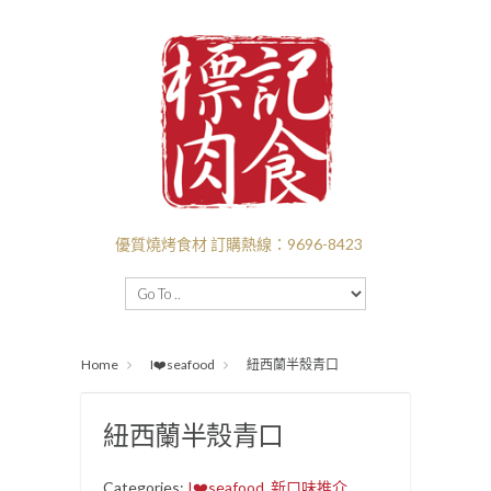
優質燒烤食材 訂購熱線：9696-8423
主頁
BBQ套餐
新口味推介
I❤️‍BBQ
Home
I❤️seafood
紐西蘭半殼青口
I ❤️ BEEF
付款送貨
關於標記
批發
紐西蘭半殼青口
Categories:
I❤️seafood
,
新口味推介
.