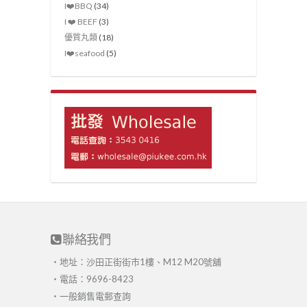
I❤️‍BBQ
(34)
I ❤️ BEEF
(3)
優質丸類
(18)
I❤️seafood
(5)
聯絡我們
・地址：沙田正街街市1樓、M12 M20號舖
・電話：9696-8423
・
一般銷售電郵查詢