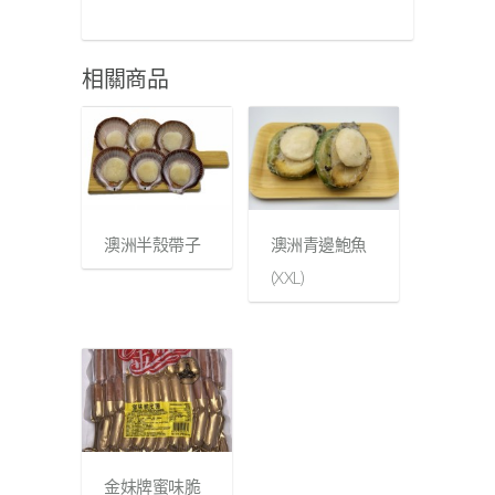
相關商品
澳洲半殼帶子
澳洲青邊鮑魚
(XXL)
金妹牌蜜味脆